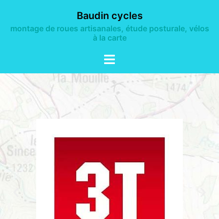
Baudin cycles
montage de roues artisanales, étude posturale, vélos
à la carte